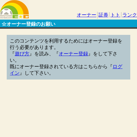
オーナー
証券
トト
ランク
☆オーナー登録のお願い
このコンテンツを利用するためにはオーナー登録を
行う必要があります。
『
遊び方
』を読み、『
オーナー登録
』をして下さ
い。
既にオーナー登録されている方はこちらから『
ログ
イン
』して下さい。