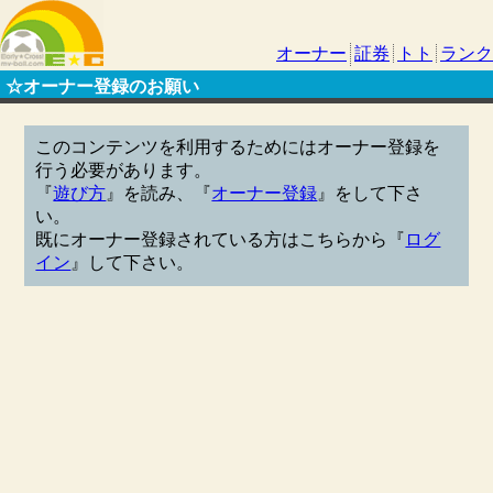
オーナー
証券
トト
ランク
☆オーナー登録のお願い
このコンテンツを利用するためにはオーナー登録を
行う必要があります。
『
遊び方
』を読み、『
オーナー登録
』をして下さ
い。
既にオーナー登録されている方はこちらから『
ログ
イン
』して下さい。