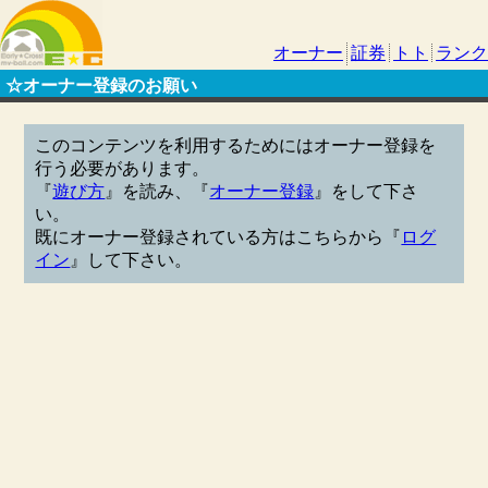
オーナー
証券
トト
ランク
☆オーナー登録のお願い
このコンテンツを利用するためにはオーナー登録を
行う必要があります。
『
遊び方
』を読み、『
オーナー登録
』をして下さ
い。
既にオーナー登録されている方はこちらから『
ログ
イン
』して下さい。