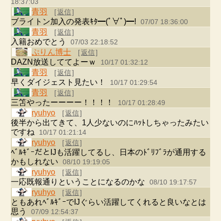
18:37:03
青羽
[
返信
]
ブライトン加入の発表ｷﾀ━(ﾟ∀ﾟ)━!
07/07 18:36:00
青羽
[
返信
]
入籍おめでとう
07/03 22:18:52
ぷりん博士
[
返信
]
DAZN放送しててよーｗ
10/17 01:32:12
青羽
[
返信
]
早くダイジェスト見たい！
10/17 01:29:54
青羽
[
返信
]
三笘やったーーーー！！！！
10/17 01:28:49
ryuhyo
[
返信
]
後半から出てきて、1人少ないのにﾊｯﾄしちゃったみたい
ですね
10/17 01:21:14
ryuhyo
[
返信
]
ﾍﾞﾙｷﾞｰだとIJも活躍してるし、日本のﾄﾞﾘﾌﾞﾗが通用する
かもしれない
08/10 19:19:05
ryuhyo
[
返信
]
一応既報通りということになるのかな
08/10 19:17:57
ryuhyo
[
返信
]
ともあれﾍﾞﾙｷﾞｰでIJぐらい活躍してくれると良いなとは
思う
07/09 12:54:37