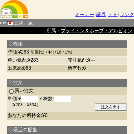
オーナー
証券
トト
ランク
三笘 薫
所属：
ブライトン＆ホーブ・アルビオン
◇株価
時価:¥283
前週比: +44(+18.41%)
買い気配:¥283
売り気配:¥---
出来高:868
所有数:0
◇注文
買い注文
単価:¥
x 株数:
（¥203～¥334）
あなたの所持金:¥0
◇最近の配当