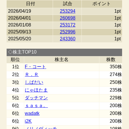
日付
試合
ポイント
2026/04/19
253294
1pt
2026/04/01
260698
1pt
2026/01/08
253172
1pt
2025/09/13
252996
1pt
2025/05/20
243360
1pt
◇株主TOP10
順位
株主名
株数
1位
F・コート
350株
2位
Ｒ．Ｒ
274株
3位
しばだい
250株
4位
にゃほたま
235株
5位
ダッチマン
229株
6位
ｓａｓａ。
200株
6位
wadatk
200株
6位
i2K
200株
9位
ノリノヴィッチ
108株