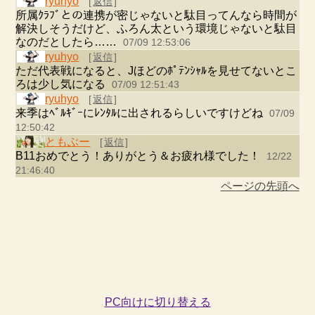
ryuhyo
[
返信
]
所属ｸﾗﾌﾞとの連携が密じゃないと駄目ってんなら時間が
解決しそうだけど、ふろん太という環境じゃないと駄目
なのだとしたら……
07/09 12:53:06
ryuhyo
[
返信
]
ただ代表戦になると、Jほどのﾎﾟﾃﾝｼｬﾙを見せてないとこ
ろは少し気になる
07/09 12:51:43
ryuhyo
[
返信
]
来季はﾍﾞﾙｷﾞｰにﾚﾝﾀﾙに出されるらしいですけどね
07/09
12:50:42
ともぶー
[
返信
]
B11おめでとう！ありがとう＆お疲れ様でした！
12/22
21:46:40
ページの先頭へ
PC向けに切り替える