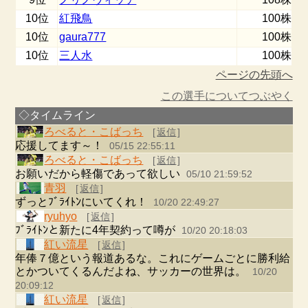
10位
紅飛鳥
100株
10位
gaura777
100株
10位
三人水
100株
ページの先頭へ
この選手についてつぶやく
◇タイムライン
ろべると・こばっち
[
返信
]
応援してます～！
05/15 22:55:11
ろべると・こばっち
[
返信
]
お願いだから軽傷であって欲しい
05/10 21:59:52
青羽
[
返信
]
ずっとﾌﾞﾗｲﾄﾝにいてくれ！
10/20 22:49:27
ryuhyo
[
返信
]
ﾌﾞﾗｲﾄﾝと新たに4年契約って噂が
10/20 20:18:03
紅い流星
[
返信
]
年俸７億という報道あるな。これにゲームごとに勝利給
とかついてくるんだよね、サッカーの世界は。
10/20
20:09:12
紅い流星
[
返信
]