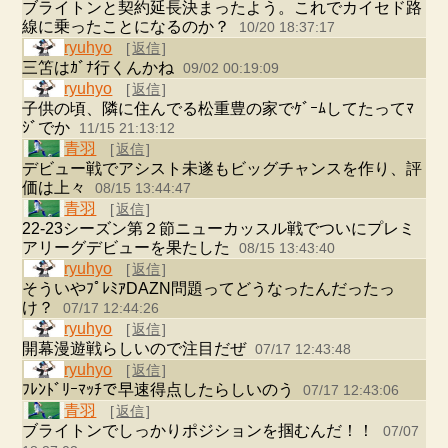
ブライトンと契約延長決まったよう。これでカイセド路
線に乗ったことになるのか？
10/20 18:37:17
ryuhyo
[
返信
]
三笘はｶﾞﾅ行くんかね
09/02 00:19:09
ryuhyo
[
返信
]
子供の頃、隣に住んでる松重豊の家でｹﾞｰﾑしてたってﾏ
ｼﾞでか
11/15 21:13:12
青羽
[
返信
]
デビュー戦でアシスト未遂もビッグチャンスを作り、評
価は上々
08/15 13:44:47
青羽
[
返信
]
22-23シーズン第２節ニューカッスル戦でついにプレミ
アリーグデビューを果たした
08/15 13:43:40
ryuhyo
[
返信
]
そういやﾌﾟﾚﾐｱDAZN問題ってどうなったんだったっ
け？
07/17 12:44:26
ryuhyo
[
返信
]
開幕漫遊戦らしいので注目だぜ
07/17 12:43:48
ryuhyo
[
返信
]
ﾌﾚﾝﾄﾞﾘｰﾏｯﾁで早速得点したらしいのう
07/17 12:43:06
青羽
[
返信
]
ブライトンでしっかりポジションを掴むんだ！！
07/07