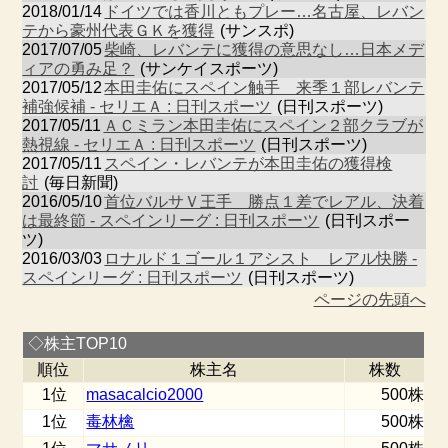
2018/01/14
ドイツでは香川ともプレー…名古屋、レバン
テから豪州代表ＧＫを獲得
(サンスポ)
2017/07/05
柴崎、レバンテに獲得の意思なし…日本メデ
ィアの勇み足？
(サンケイスポーツ)
2017/05/12
本田圭佑にスペイン触手 来季１部レバンテ
補強候補 - セリエＡ : 日刊スポーツ
(日刊スポーツ)
2017/05/11
ＡＣミラン本田圭佑にスペイン２部クラブが
熱視線 - セリエＡ : 日刊スポーツ
(日刊スポーツ)
2017/05/11
スペイン・レバンテが本田圭佑の獲得検
討
(毎日新聞)
2016/05/10
首位バルサＶ王手 勝点１差でレアル、決着
は最終節 - スペインリーグ : 日刊スポーツ
(日刊スポー
ツ)
2016/03/03
ロナルド１ゴール１アシスト レアル快勝 -
スペインリーグ : 日刊スポーツ
(日刊スポーツ)
ページの先頭へ
◇株主TOP10
順位
株主名
株数
1位
masacalcio2000
500株
1位
毒林檎
500株