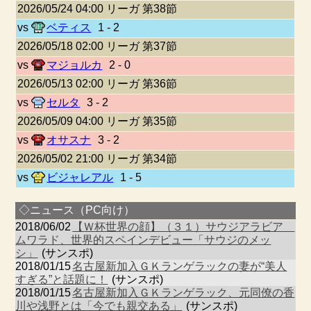
2026/05/24 04:00 リーガ 第38節
vs
ベティス
1 - 2
2026/05/18 02:00 リーガ 第37節
vs
マジョルカ
2 - 0
2026/05/13 02:00 リーガ 第36節
vs
セルタ
3 - 2
2026/05/09 04:00 リーガ 第35節
vs
オサスナ
3 - 2
2026/05/02 21:00 リーガ 第34節
vs
ビジャレアル
1 - 5
◇ニュース（PC向け）
2018/06/02
【Ｗ杯世界の顔】（３１）サウジアラビア
ムワラド、世界的スペインデビュー「サウジのメッ
シ」
(サンスポ)
2018/01/15
名古屋新加入ＧＫランゲラックの妻が“美人
すぎる”と話題に！
(サンスポ)
2018/01/15
名古屋新加入ＧＫランゲラック、元同僚の香
川や浅野とは「今でも親交ある」
(サンスポ)