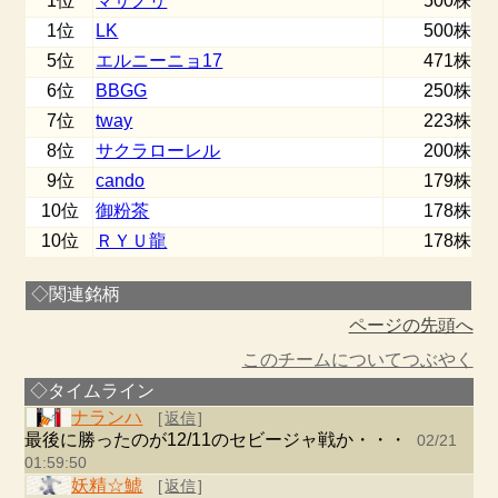
1位
マサノリ
500株
1位
LK
500株
5位
エルニーニョ17
471株
6位
BBGG
250株
7位
tway
223株
8位
サクラローレル
200株
9位
cando
179株
10位
御粉茶
178株
10位
ＲＹＵ龍
178株
◇関連銘柄
ページの先頭へ
このチームについてつぶやく
◇タイムライン
ナランハ
[
返信
]
最後に勝ったのが12/11のセビージャ戦か・・・
02/21
01:59:50
妖精☆鯱
[
返信
]