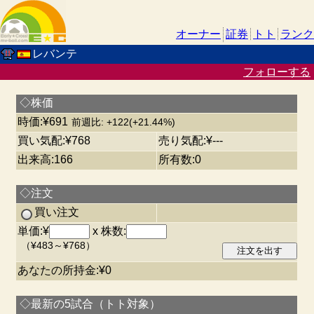
オーナー
証券
トト
ランク
レバンテ
フォローする
◇株価
時価:¥691
前週比: +122(+21.44%)
買い気配:¥768
売り気配:¥---
出来高:166
所有数:0
◇注文
買い注文
単価:¥
x 株数:
（¥483～¥768）
あなたの所持金:¥0
◇最新の5試合（トト対象）