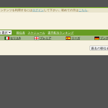
コンテンツを利用するには
ログイン
して下さい。初めての方は
こちら
。
順位表
スケジュール
選手配当ランキング
セリエA
プレミア
リーガ
ブン