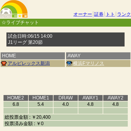
オーナー
証券
トト
ランク
☆ライブチャット
試合日時:06/15 14:00
J1リーグ 第20節
HOME
AWAY
アルビレックス新潟
横浜Fマリノス
HOME2
HOME1
DRAW
AWAY1
AWAY2
6.8
5.4
4.0
4.8
4.8
総投票金額 : ￥20,400
投票済み金額 : ￥0