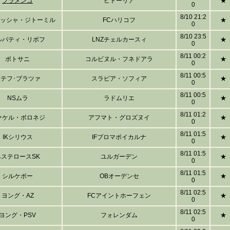
フラメンゴ
ビトーリア
★
0
8/10 21:2
リッシャ・ジトーミル
FCハリコフ
★
0
8/10 23:5
ルパティ・リボフ
LNZチェルカースィ
★
0
8/11 00:2
ボトサニ
コルビヌル・フネドアラ
★
0
8/11 00:5
ボテフ･ブラツァ
スラビア・ソフィア
★
0
8/11 00:5
NSムラ
ラドムリエ
★
0
8/11 01:2
ァケル・ボロネジ
アフマト・グロズヌイ
★
0
8/11 01:5
IKシリウス
IFブロマポイカルナ
★
0
8/11 01:5
ベステロースSK
ユルガーデン
★
0
8/11 01:5
シルケボー
OBオーデンセ
★
0
8/11 02:5
ヨング・AZ
FCアイントホーフェン
★
0
8/11 02:5
ヨング・PSV
フォレンダム
★
0