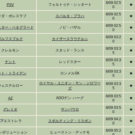
8/09 02:5
フォルトゥナ・シッタート
★
PSV
0
8/09 02:5
ラダ・ボレスラフ
スパルタ・プラハ
★
0
8/09 02:5
スター・ベオグラード
ノビ・パザル
★
0
8/09 03:2
ボルフスブルク
カイザースラウテルン
★
0
8/09 03:3
クレルモン
スタッド・ランス
★
5
8/09 03:3
ナント
レッドスター
★
5
8/09 03:3
ント・トライデン
ロンメルSK
★
5
ロイヤル・ユニオン・サン・ジロワー
8/09 03:3
ウェステルロー
★
5
ズ
8/09 03:5
ADOデン･ハーグ
★
AZ
0
8/09 03:5
グレミオ
サンパウロ
★
0
8/09 04:2
CFエストレラ
スポルティング・リスボン
★
0
8/09 05:2
Eレボリューション
ヒューストン・ディナモ
★
0