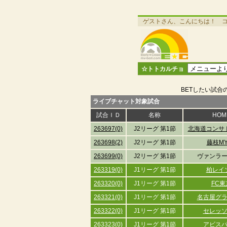
ゲストさん、こんにちは！ 
☆トトカルチョ
BETしたい試合
ライブチャット対象試合
試合ＩＤ
名称
HOM
263697(0)
J2リーグ 第1節
北海道コンサ
263698(2)
J2リーグ 第1節
藤枝MY
263699(0)
J2リーグ 第1節
ヴァンラ
263319(0)
J1リーグ 第1節
柏レイ
263320(0)
J1リーグ 第1節
FC東
263321(0)
J1リーグ 第1節
名古屋グ
263322(0)
J1リーグ 第1節
セレッ
263323(0)
J1リーグ 第1節
アビス