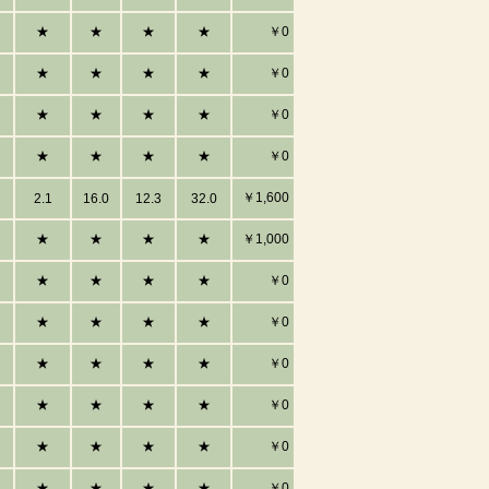
★
★
★
★
￥0
★
★
★
★
￥0
★
★
★
★
￥0
★
★
★
★
￥0
￥1,600
2.1
16.0
12.3
32.0
★
★
★
★
￥1,000
★
★
★
★
￥0
★
★
★
★
￥0
★
★
★
★
￥0
★
★
★
★
￥0
★
★
★
★
￥0
★
★
★
★
￥0