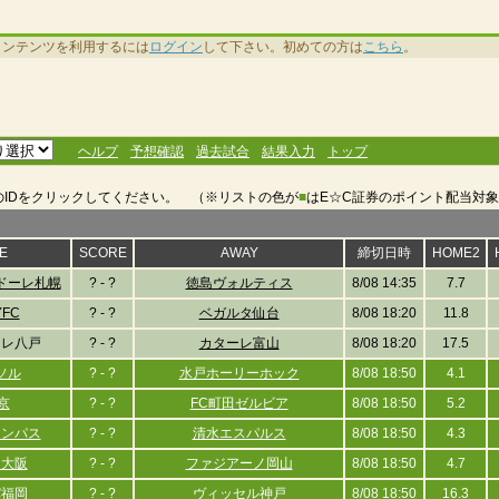
コンテンツを利用するには
ログイン
して下さい。初めての方は
こちら
。
ヘルプ
予想確認
過去試合
結果入力
トップ
のIDをクリックしてください。 （※リストの色が
■
はE☆C証券のポイント配当対
E
SCORE
AWAY
締切日時
HOME2
ドーレ札幌
? - ?
徳島ヴォルティス
8/08 14:35
7.7
FC
? - ?
ベガルタ仙台
8/08 18:20
11.8
ーレ八戸
? - ?
カターレ富山
8/08 18:20
17.5
ソル
? - ?
水戸ホーリーホック
8/08 18:50
4.1
京
? - ?
FC町田ゼルビア
8/08 18:50
5.2
ランパス
? - ?
清水エスパルス
8/08 18:50
4.3
ソ大阪
? - ?
ファジアーノ岡山
8/08 18:50
4.7
パ福岡
? - ?
ヴィッセル神戸
8/08 18:50
16.3