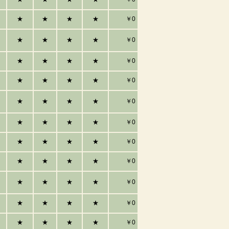
★
★
★
★
￥0
★
★
★
★
￥0
★
★
★
★
￥0
★
★
★
★
￥0
★
★
★
★
￥0
★
★
★
★
￥0
★
★
★
★
￥0
★
★
★
★
￥0
★
★
★
★
￥0
★
★
★
★
￥0
★
★
★
★
￥0