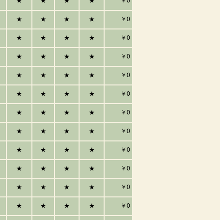
★
★
★
★
￥0
★
★
★
★
￥0
★
★
★
★
￥0
★
★
★
★
￥0
★
★
★
★
￥0
★
★
★
★
￥0
★
★
★
★
￥0
★
★
★
★
￥0
★
★
★
★
￥0
★
★
★
★
￥0
★
★
★
★
￥0
★
★
★
★
￥0