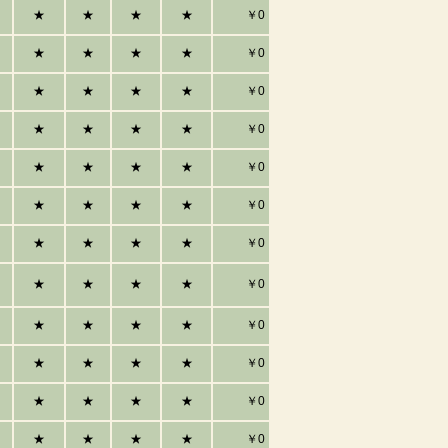
★
★
★
★
￥0
★
★
★
★
￥0
★
★
★
★
￥0
★
★
★
★
￥0
★
★
★
★
￥0
★
★
★
★
￥0
★
★
★
★
￥0
★
★
★
★
￥0
★
★
★
★
￥0
★
★
★
★
￥0
★
★
★
★
￥0
★
★
★
★
￥0