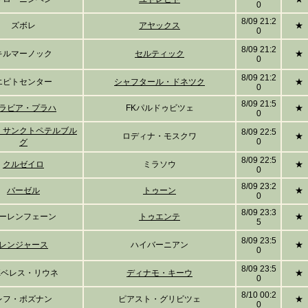
0
8/09 21:2
ズボレ
アヤックス
★
0
8/09 21:2
キルマーノック
セルティック
★
0
8/09 21:2
エピトセンター
シャフタール・ドネツク
★
0
8/09 21:5
ラビア・プラハ
FKパルドゥビツェ
★
0
・サンクトペテルブル
8/09 22:5
ロディナ・モスクワ
★
0
グ
8/09 22:5
クルゼイロ
ミラソウ
★
0
8/09 23:2
バーゼル
トゥーン
★
0
8/09 23:3
ーレンフェーン
トゥエンテ
★
5
8/09 23:5
レンジャース
ハイバーニアン
★
0
8/09 23:5
Kベレス・リウネ
ディナモ・キーウ
★
0
8/10 00:2
レフ・ポズナン
ピアスト・グリビツェ
★
0