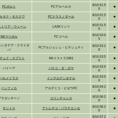
8/10 01:5
FCポルト
FCアルベルカ
★
0
8/10 01:5
ルタク・モスクワ
FCクラスノダール
★
0
8/10 01:5
ストリア・ウィーン
LASKリンツ
★
0
8/10 03:0
NKマリボル
FCコペル
★
5
ルシタテア・クライオ
8/10 03:2
FCアルジェシュ・ピテシュティ
★
0
バ
8/10 03:5
デュク・スプリト
NKイストラ1961
★
0
8/10 03:5
バイーア
バスコ・ダ・ガマ
★
0
8/10 03:5
パルメイラス
インテルナシオナル
★
0
8/10 04:2
ベンフィカ
アカデミコ・ビゼウFC
★
0
8/10 06:2
ブラガンチーノ
コリンチャンス
★
0
8/10 06:2
サントス
アトレチコ・パラナエンセ
★
0
8/10 07:2