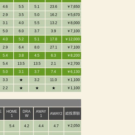
4.6
5.5
5.1
23.6
￥7,650
2.9
3.5
5.0
16.2
￥5,670
3.1
4.0
5.5
13.2
￥8,000
5.0
6.0
3.7
3.9
￥7,100
4.0
5.2
5.1
17.8
￥12,000
2.9
6.4
8.0
27.1
￥7,100
5.4
3.8
4.5
6.3
￥8,200
5.4
13.5
13.5
2.1
￥2,700
5.0
3.1
3.7
7.4
￥6,130
3.3
★
3.2
11.0
￥1,100
2.2
★
★
★
￥1,100
E
HOME
DRA
AWAY
総投票額
AWAY2
1
W
1
￥2,050
5.4
4.2
4.4
4.7