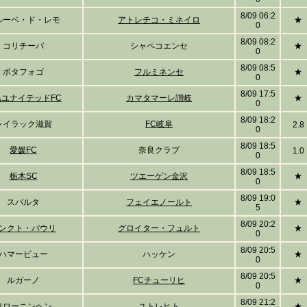
8/09 06:2
ルーベ・ド・レモ
アトレチコ・ミネイロ
★
0
8/09 08:2
コリチーバ
シャペコエンセ
★
0
8/09 08:5
ボタフォゴ
フルミネンセ
★
0
8/09 17:5
島ユナイテッドFC
カマタマーレ讃岐
★
0
8/09 18:2
レイラック滋賀
FC岐阜
2.8
0
8/09 18:5
愛媛FC
奈良クラブ
1.0
0
8/09 18:5
栃木SC
ツエーゲン金沢
★
0
8/09 19:0
スパルタ
フェイエノールト
★
5
8/09 20:2
ンクト・パウリ
グロイター・フュルト
★
0
8/09 20:5
ハマービュー
ハッケン
★
0
8/09 20:5
ルガーノ
FCチューリヒ
★
0
8/09 21:2
フローニンヘン
ユトレヒト
★