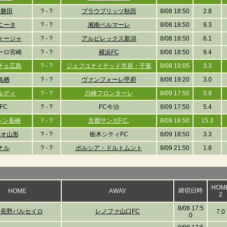
ロ磐田
? - ?
ブラウブリッツ秋田
8/08 18:50
2.8
ニータ
? - ?
湘南ベルマーレ
8/08 18:50
9.3
ィージャ
? - ?
アルビレックス新潟
8/08 18:50
6.1
ーロ宮崎
? - ?
横浜FC
8/08 18:50
9.4
チェ広島
? - ?
ジェフユナイテッド市原・千葉
8/08 19:05
3.3
鳥栖
? - ?
ヴァンフォーレ甲府
8/08 19:20
3.0
ルディ
? - ?
川崎フロンターレ
8/09 17:50
5.9
FC
? - ?
FC今治
8/09 17:50
5.4
レン長崎
? - ?
京都サンガF.C.
8/09 18:50
15.3
ィオ山形
? - ?
栃木シティFC
8/09 18:50
3.3
ナル
? - ?
ボルシア・ドルトムント
8/09 21:50
1.8
HOM
締切日時
HOME
AWAY
2
8/08 17:5
C長野パルセイロ
レノファ山口FC
7.0
0