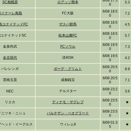
8/08 17:5
SC相模原
ロアッソ熊本
5.3
0
8/08 18:5
ガイナーレ鳥取
FC大阪
7.2
0
8/08 18:5
島ユナイテッドFC
ザスパ群馬
4.5
0
8/08 18:5
知ユナイテッドSC
松本山雅FC
5.7
0
8/08 19:5
金泉尚武
FCソウル
7.3
0
8/08 19:5
全北現代
済州SK
4.2
0
8/08 20:5
バレレンガ
ボーデ・グリムト
8.9
0
8/08 20:5
雲南玉昆
成都銭宝
7.1
0
8/08 23:2
テルスター
NEC
3.6
0
8/08 23:5
リエカ
ディナモ・ザグレブ
★
0
8/08 23:5
ドニツキ・ニシュ
パルチザン・ベオグラード
★
0
8/09 01:3
アヘッド・イーグルス
ウィレムII
★
5