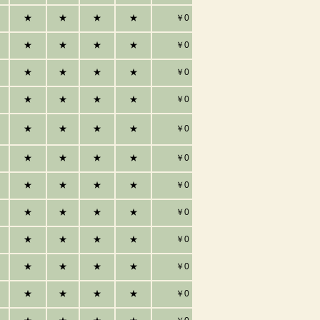
★
★
★
★
￥0
★
★
★
★
￥0
★
★
★
★
￥0
★
★
★
★
￥0
★
★
★
★
￥0
★
★
★
★
￥0
★
★
★
★
￥0
★
★
★
★
￥0
★
★
★
★
￥0
★
★
★
★
￥0
★
★
★
★
￥0