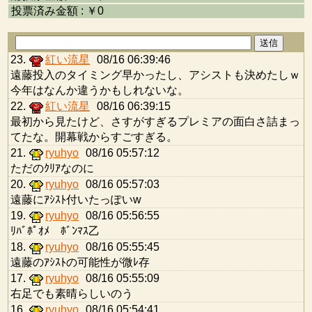
投票済み金額 : ￥0
23.
紅い流星
08/16 06:39:46
遠藤投入のタイミング早かったし、アシストも決めたしｗ
今年はなんか違うかもしれないな。
22.
紅い流星
08/16 06:39:15
最初から見たけど、さすがすぎるプレミアの面白さ詰まっ
てたな。開幕戦からすごすぎる。
21.
ryuhyo
08/16 05:57:12
ただのｸﾘｱなのに
20.
ryuhyo
08/16 05:57:03
遠藤にｱｼｽﾄ付いたっぽいw
19.
ryuhyo
08/16 05:56:55
ﾘﾊﾞﾎﾟｵﾒ ﾎﾞﾝﾏｽ乙
18.
ryuhyo
08/16 05:55:45
遠藤のｱｼｽﾄの可能性が微ﾚ存
17.
ryuhyo
08/16 05:55:09
右足でも素晴らしいのう
16.
ryuhyo
08/16 05:54:41