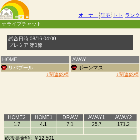
オーナー
証券
トト
ランク
☆ライブチャット
試合日時:08/16 04:00
プレミア 第1節
HOME
AWAY
リバプール
ボーンマス
↓関連銘柄
↓関連銘柄
HOME2
HOME1
DRAW
AWAY1
AWAY2
1.7
4.1
7.1
25.7
171.2
総投票金額 : ￥12,501